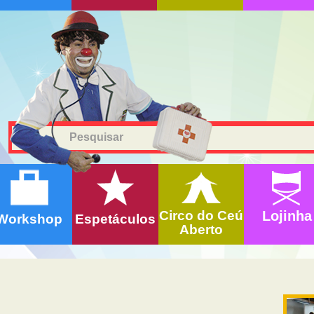
Circo do Ceú
Lojinha
Workshop
Espetáculos
Aberto