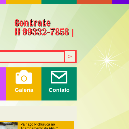
Contrate
11 99332-7858 |
Galeria
Contato
Palhaço Pichuruca no
Acampamento da APEC