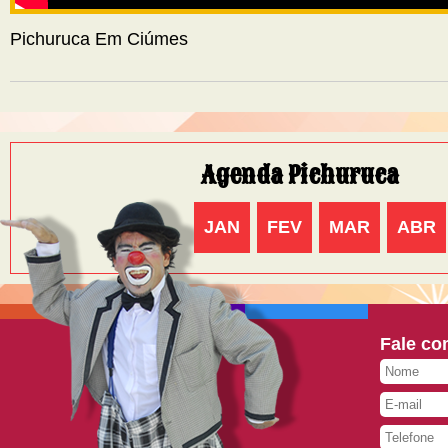
Pichuruca Em Ciúmes
Agenda Pichuruca
JAN
FEV
MAR
ABR
Fale co